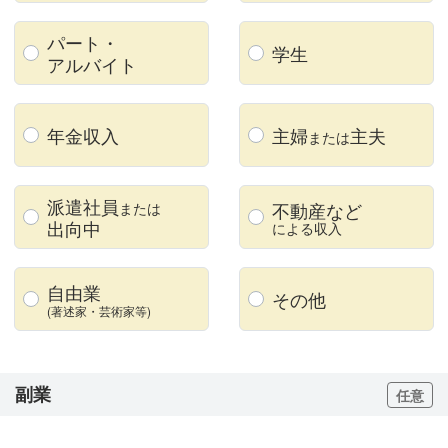
パート・
学生
アルバイト
年金収入
主婦
主夫
または
派遣社員
不動産など
または
出向中
による収入
自由業
その他
(著述家・
芸術家等)
副業
任意