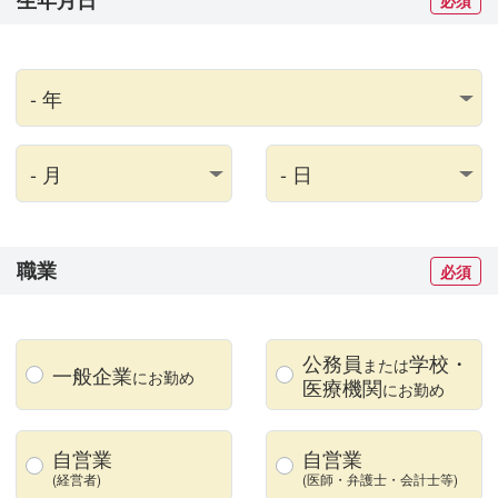
必須
職業
必須
公務員
学校
・
または
一般企業
にお勤め
医療機関
にお勤め
自営業
自営業
(経営者)
(医師・弁護士・
会計士等)