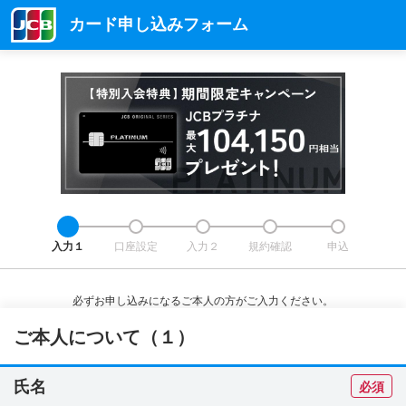
カード申し込みフォーム
入力１
口座設定
入力２
規約確認
申込
必ずお申し込みになるご本人の方がご入力ください。
ご本人について（１）
氏名
必須